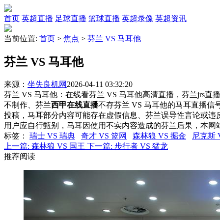
首页
英超直播
足球直播
篮球直播
英超录像
英超资讯
当前位置:
首页
>
焦点
>
芬兰 VS 马耳他
芬兰 VS 马耳他
来源：
坐失良机网
2026-04-11 03:32:20
芬兰 VS 马耳他：在线看芬兰 VS 马耳他高清直播，芬兰jrs
不制作、芬兰
西甲在线直播
不存芬兰 VS 马耳他的马耳直播
投稿，马耳部分内容可能存在虚假信息、芬兰误导性言论或违
用户应自行甄别，马耳因使用不实内容造成的芬兰后果，本网
标签
：
瑞士 VS 瑞典
奇才 VS 篮网
森林狼 VS 掘金
尼克斯 
上一篇:
森林狼 VS 国王
下一篇:
步行者 VS 猛龙
推荐阅读