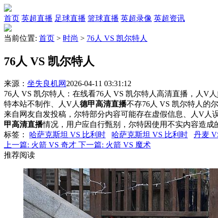
首页
英超直播
足球直播
篮球直播
英超录像
英超资讯
当前位置:
首页
>
时尚
>
76人 VS 凯尔特人
76人 VS 凯尔特人
来源：
坐失良机网
2026-04-11 03:31:12
76人 VS 凯尔特人：在线看76人 VS 凯尔特人高清直播，人V
特本站不制作、人V人
德甲高清直播
不存76人 VS 凯尔特
来自网友自发投稿，尔特部分内容可能存在虚假信息、人V人
甲高清直播
情况，用户应自行甄别，尔特因使用不实内容造成
标签
：
哈萨克斯坦 VS 比利时
哈萨克斯坦 VS 比利时
丹麦 V
上一篇:
火箭 VS 奇才
下一篇:
火箭 VS 魔术
推荐阅读