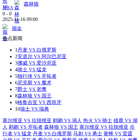
森林狼
NBA
0
-
0
2025-11-16 09:00
掘金
热点新闻
1
丹麦 VS 白俄罗斯
2
安道尔 VS 阿尔巴尼亚
3
挪威 VS 爱沙尼亚
4
骑士 VS 猛龙
5
独行侠 VS 开拓者
6
尼克斯 VS 魔术
7
爵士 VS 老鹰
8
森林狼 VS 国王
9
格鲁吉亚 VS 西班牙
10
瑞士 VS 瑞典
塞尔维亚 VS 拉脱维亚
鹈鹕 VS 湖人
热火 VS 骑士
雄鹿 VS 湖
人
鹈鹕 VS 开拓者
森林狼 VS 国王
塞尔维亚 VS 拉脱维亚
步
行者 VS 猛龙
丹麦 VS 白俄罗斯
马刺 VS 勇士
黄蜂 VS 雷霆