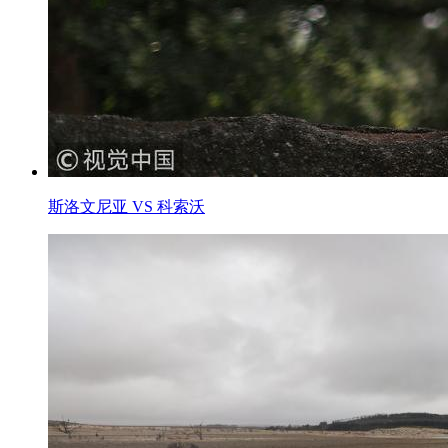
斯洛文尼亚 VS 科索沃