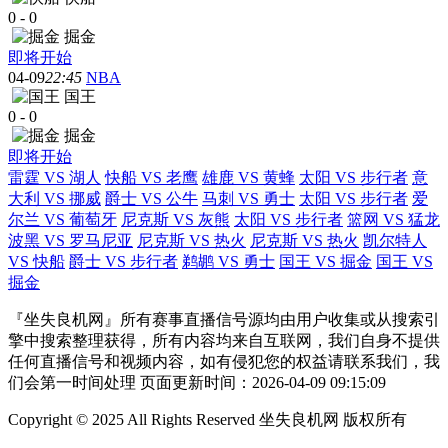
0
-
0
掘金
即将开始
04-09
22:45
NBA
国王
0
-
0
掘金
即将开始
雷霆 VS 湖人
快船 VS 老鹰
雄鹿 VS 黄蜂
太阳 VS 步行者
意
大利 VS 挪威
爵士 VS 公牛
马刺 VS 勇士
太阳 VS 步行者
爱
尔兰 VS 葡萄牙
尼克斯 VS 灰熊
太阳 VS 步行者
篮网 VS 猛龙
波黑 VS 罗马尼亚
尼克斯 VS 热火
尼克斯 VS 热火
凯尔特人
VS 快船
爵士 VS 步行者
鹈鹕 VS 勇士
国王 VS 掘金
国王 VS
掘金
『坐失良机网』所有赛事直播信号源均由用户收集或从搜索引
擎中搜索整理获得，所有内容均来自互联网，我们自身不提供
任何直播信号和视频内容，如有侵犯您的权益请联系我们，我
们会第一时间处理 页面更新时间：2026-04-09 09:15:09
Copyright © 2025 All Rights Reserved 坐失良机网 版权所有