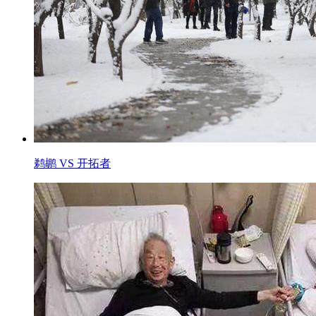
鹈鹕 VS 开拓者