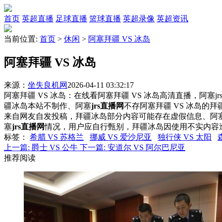
首页
英超直播
足球直播
篮球直播
英超录像
英超资讯
当前位置:
首页
>
休闲
>
阿塞拜疆 VS 冰岛
阿塞拜疆 VS 冰岛
来源：
坐失良机网
2026-04-11 03:32:17
阿塞拜疆 VS 冰岛：在线看阿塞拜疆 VS 冰岛高清直播，阿塞j
疆冰岛本站不制作、阿塞
jrs直播网
不存阿塞拜疆 VS 冰岛的
来自网友自发投稿，拜疆冰岛部分内容可能存在虚假信息、阿
塞
jrs直播网
情况，用户应自行甄别，拜疆冰岛因使用不实内容
标签
：
希腊 VS 苏格兰
挪威 VS 爱沙尼亚
独行侠 VS 太阳
上一篇:
爵士 VS 公牛
下一篇:
安道尔 VS 阿尔巴尼亚
推荐阅读