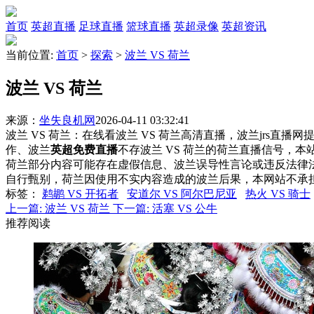
首页
英超直播
足球直播
篮球直播
英超录像
英超资讯
当前位置:
首页
>
探索
>
波兰 VS 荷兰
波兰 VS 荷兰
来源：
坐失良机网
2026-04-11 03:32:41
波兰 VS 荷兰：在线看波兰 VS 荷兰高清直播，波兰jrs直播
作、波兰
英超免费直播
不存波兰 VS 荷兰的荷兰直播信号，
荷兰部分内容可能存在虚假信息、波兰误导性言论或违反法律
自行甄别，荷兰因使用不实内容造成的波兰后果，本网站不承
标签
：
鹈鹕 VS 开拓者
安道尔 VS 阿尔巴尼亚
热火 VS 骑士
上一篇:
波兰 VS 荷兰
下一篇:
活塞 VS 公牛
推荐阅读