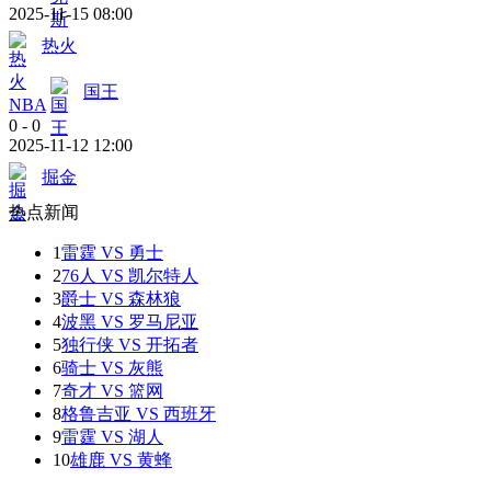
2025-11-15 08:00
热火
国王
NBA
0
-
0
2025-11-12 12:00
掘金
热点新闻
1
雷霆 VS 勇士
2
76人 VS 凯尔特人
3
爵士 VS 森林狼
4
波黑 VS 罗马尼亚
5
独行侠 VS 开拓者
6
骑士 VS 灰熊
7
奇才 VS 篮网
8
格鲁吉亚 VS 西班牙
9
雷霆 VS 湖人
10
雄鹿 VS 黄蜂